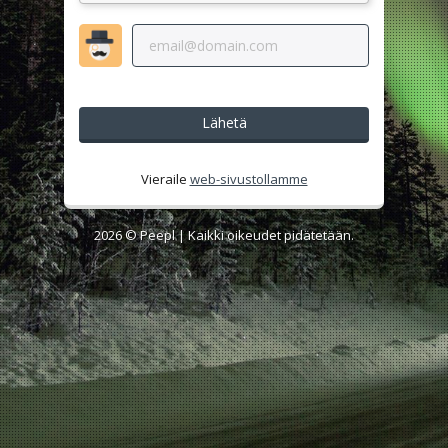
Lähetä
Vieraile
web-sivustollamme
2026 ©
Peepl
| Kaikki oikeudet pidätetään.