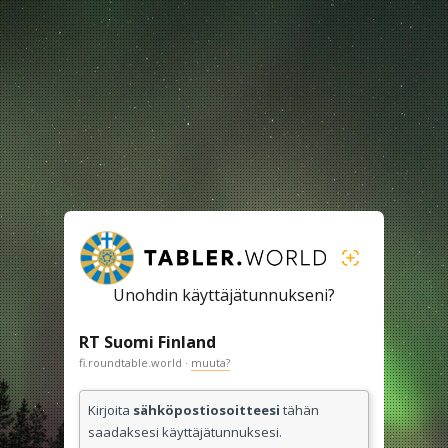
Unohdin käyttäjätunnukseni?
RT Suomi Finland
fi.roundtable.world ·
muuta?
Kirjoita
sähköpostiosoitteesi
tähän
saadaksesi käyttäjätunnuksesi.